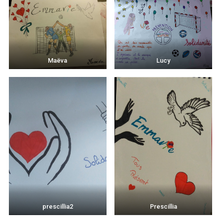
Maëva
Lucy
prescillia2
Prescillia