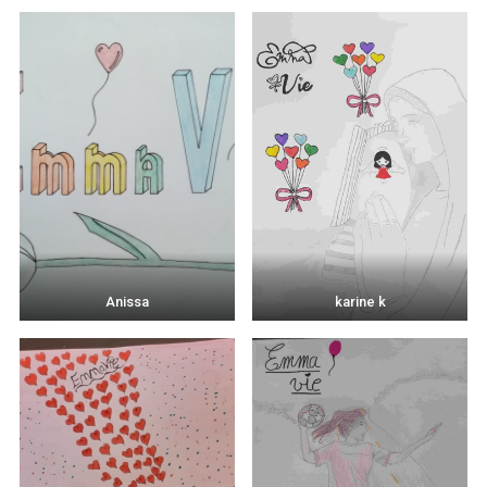
Anissa
karine k